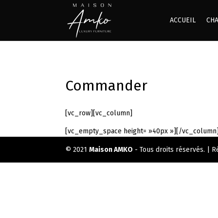
ACCUEIL
CH
Commander
[vc_row][vc_column]
[vc_empty_space height= »40px »][/vc_column
© 2021
Maison AMKO
- Tous droits réservés. | R