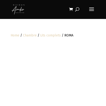
Home
/
Chambre
/
Lits complets
/ ROMA