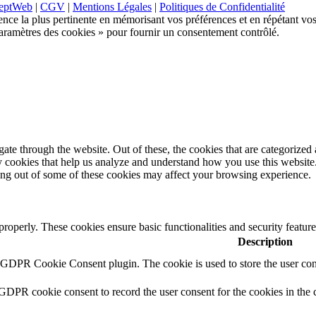
eptWeb
|
CGV
|
Mentions Légales
|
Politiques de Confidentialité
ence la plus pertinente en mémorisant vos préférences et en répétant vos
Paramètres des cookies » pour fournir un consentement contrôlé.
e through the website. Out of these, the cookies that are categorized a
rty cookies that help us analyze and understand how you use this websit
ting out of some of these cookies may affect your browsing experience.
 properly. These cookies ensure basic functionalities and security featu
Description
y GDPR Cookie Consent plugin. The cookie is used to store the user cons
 GDPR cookie consent to record the user consent for the cookies in the 